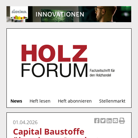
S
News
Heft lesen
Heft abonnieren
Stellenmarkt
u
c
h
01.04.2026
Ar
Ar
Ar
Ar
Ar
e
Capital Baustoffe
ti
ti
ti
ti
ti