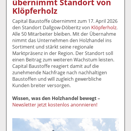
übernimmt Standort von
k
k
k
k
k
Klöpferholz
el
el
el
el
el
a
t
a
p
D
Capital Baustoffe übernimmt zum 17. April 2026
uf
wi
uf
er
ru
den Standort Dallgow-Döberitz von
Klöpferholz
.
F
tt
Li
E
ck
Alle 50 Mitarbeiter bleiben. Mit der Übernahme
ac
er
n
m
e
nimmt das Unternehmen den Holzhandel ins
e
n
k
ai
n
Sortiment und stärkt seine regionale
b
e
l
Marktpräsenz in der Region. Der Standort soll
o
di
v
einen Beitrag zum weiteren Wachstum leisten.
o
n
er
Capital Baustoffe reagiert damit auf die
k
te
se
zunehmende Nachfrage nach nachhaltigen
te
il
n
Baustoffen und will zugleich gewerbliche
il
e
d
Kunden breiter versorgen.
e
n
e
n
n
Wissen, was den Holzhandel bewegt –
Newsletter jetzt kostenlos anonnieren!