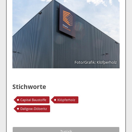
Foto/Grafik: Klöfperholz
Stichworte
Capital Baustoffe
Klöpferholz
Dallgow-Döberitz
Zurück