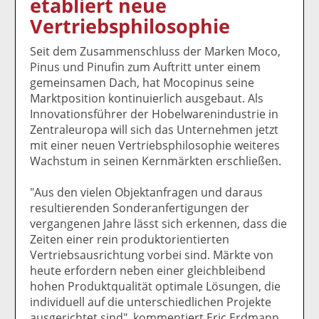
etabliert neue
k
k
k
k
k
Vertriebsphilosophie
el
el
el
el
el
a
t
a
p
D
Seit dem Zusammenschluss der Marken Moco,
uf
wi
uf
er
ru
Pinus und Pinufin zum Auftritt unter einem
F
tt
Li
E
ck
gemeinsamen Dach, hat Mocopinus seine
ac
er
n
m
e
Marktposition kontinuierlich ausgebaut. Als
e
n
k
ai
n
Innovationsführer der Hobelwarenindustrie in
b
e
l
Zentraleuropa will sich das Unternehmen jetzt
o
di
v
mit einer neuen Vertriebsphilosophie weiteres
o
n
er
Wachstum in seinen Kernmärkten erschließen.
k
te
se
te
il
n
"Aus den vielen Objektanfragen und daraus
il
e
d
resultierenden Sonderanfertigungen der
e
n
e
vergangenen Jahre lässt sich erkennen, dass die
n
n
Zeiten einer rein produktorientierten
Vertriebsausrichtung vorbei sind. Märkte von
heute erfordern neben einer gleichbleibend
hohen Produktqualität optimale Lösungen, die
individuell auf die unterschiedlichen Projekte
ausgerichtet sind", kommentiert Eric Erdmann,