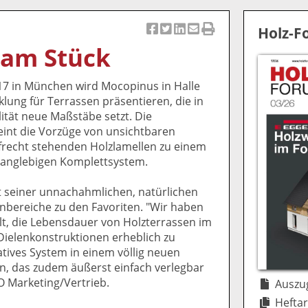
Holz-
Ar
Ar
Ar
Ar
Ar
 am Stück
ti
ti
ti
ti
ti
k
k
k
k
k
17 in München wird Mocopinus in Halle
el
el
el
el
el
lung für Terrassen präsentieren, die in
a
t
a
p
D
ität neue Maßstäbe setzt. Die
uf
wi
uf
er
ru
eint die Vorzüge von unsichtbaren
F
tt
Li
E
ck
frecht stehenden Holzlamellen zu einem
ac
er
n
m
e
 langlebigen Komplettsystem.
e
n
k
ai
n
b
e
l
t seiner unnachahmlichen, natürlichen
o
di
v
enbereiche zu den Favoriten. "Wir haben
o
n
er
lt, die Lebensdauer von Holzterrassen im
k
te
se
Dielenkonstruktionen erheblich zu
te
il
n
atives System in einem völlig neuen
il
e
d
, das zudem äußerst einfach verlegbar
e
n
e
MO Marketing/Vertrieb.
n
n
Auszug
Heftar