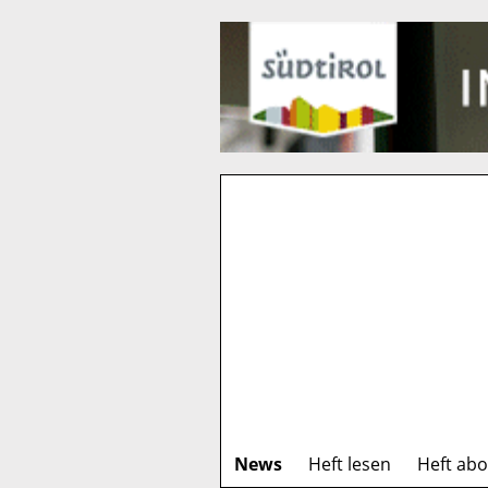
News
Heft lesen
Heft ab