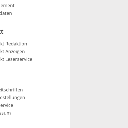
nement
daten
t
kt Redaktion
kt Anzeigen
kt Leserservice
itschriften
estellungen
ervice
ssum