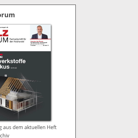
S
u
Forum
c
h
e
 aus dem aktuellen Heft
chiv