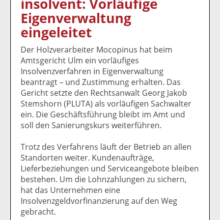
insolvent: Vorläufige
k
k
k
k
k
Eigenverwaltung
el
el
el
el
el
a
t
a
p
D
eingeleitet
uf
wi
uf
er
ru
F
tt
Li
E
ck
Der Holzverarbeiter Mocopinus hat beim
ac
er
n
m
e
Amtsgericht Ulm ein vorläufiges
e
n
k
ai
n
Insolvenzverfahren in Eigenverwaltung
b
e
l
beantragt – und Zustimmung erhalten. Das
o
di
v
Gericht setzte den Rechtsanwalt Georg Jakob
o
n
er
Stemshorn (PLUTA) als vorläufigen Sachwalter
k
te
se
ein. Die Geschäftsführung bleibt im Amt und
te
il
n
soll den Sanierungskurs weiterführen.
il
e
d
e
n
e
Trotz des Verfahrens läuft der Betrieb an allen
n
n
Standorten weiter. Kundenaufträge,
Lieferbeziehungen und Serviceangebote bleiben
bestehen. Um die Lohnzahlungen zu sichern,
hat das Unternehmen eine
Insolvenzgeldvorfinanzierung auf den Weg
gebracht.